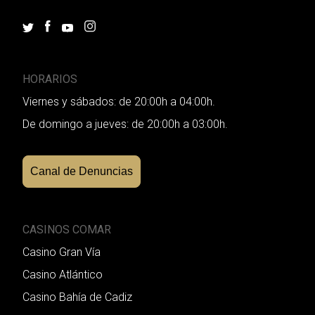
HORARIOS
Viernes y sábados: de 20:00h a 04:00h.
De domingo a jueves: de 20:00h a 03:00h.
Canal de Denuncias
CASINOS COMAR
Casino Gran Vía
Casino Atlántico
Casino Bahía de Cadiz