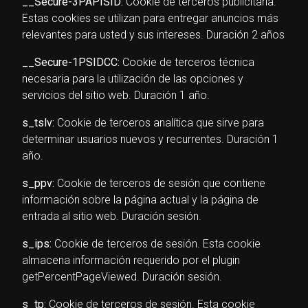
__Secure-3PAPISID:
Cookie de terceros publicitaria.
Estas cookies se utilizan para entregar anuncios más
relevantes para usted y sus intereses. Duración 2 años
__Secure-1PSIDCC:
Cookie de terceros técnica
necesaria para la utilización de las opciones y
servicios del sitio web. Duración 1 año.
s_tslv:
Cookie de terceros analítica que sirve para
determinar usuarios nuevos y recurrentes. Duración 1
año.
s_ppv:
Cookie de terceros de sesión que contiene
información sobre la página actual y la página de
entrada al sitio web. Duración sesión.
s_ips:
Cookie de terceros de sesión. Esta cookie
almacena información requerido por el plugin
getPercentPageViewed. Duración sesión.
s_tp:
Cookie de terceros de sesión. Esta cookie