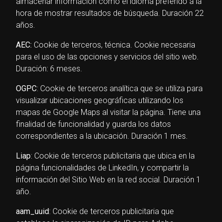
almacenar información como el idioma preferido a la
hora de mostrar resultados de búsqueda. Duración 22
años.
AEC:
Cookie de terceros, técnica. Cookie necesaria
para el uso de las opciones y servicios del sitio web.
Duración: 6 meses.
OGPC
: Cookie de terceros analítica que se utiliza para
visualizar ubicaciones geográficas utilizando los
mapas de Google Maps al visitar la página. Tiene una
finalidad de funcionalidad y guarda los datos
correspondientes a la ubicación. Duración 1 mes.
Liap
: Cookie de terceros publicitaria que ubica en la
página funcionalidades de LinkedIn, y compartir la
información del Sitio Web en la red social. Duración 1
año.
aam_uuid
: Cookie de terceros publicitaria que