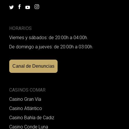
HORARIOS
Viernes y sábados: de 20:00h a 04:00h.
De domingo a jueves: de 20:00h a 03:00h.
Canal de Denuncias
CASINOS COMAR
Casino Gran Vía
Casino Atlántico
Casino Bahía de Cadiz
Casino Conde Luna