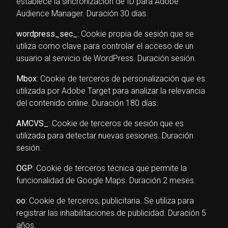
establece la sincronización de ID para Adobe
Audience Manager. Duración 30 días.
wordpress_sec_
: Cookie propia de sesión que se
utiliza como clave para controlar el acceso de un
usuario al servicio de WordPress. Duración sesión.
Mbox
: Cookie de terceros de personalización que es
utilizada por Adobe Target para analizar la relevancia
del contenido online. Duración 180 días.
AMCVS_
: Cookie de terceros de sesión que es
utilizada para detectar nuevas sesiones. Duración
sesión.
OGP
: Cookie de terceros técnica que permite la
funcionalidad de Google Maps. Duración 2 meses.
oo
: Cookie de terceros, publicitaria. Se utiliza para
registrar las inhabilitaciones de publicidad. Duración 5
años.