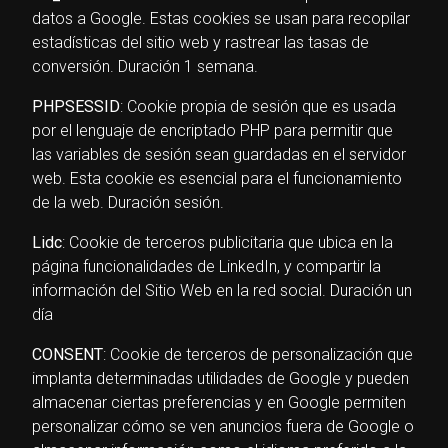
datos a Google. Estas cookies se usan para recopilar
estadísticas del sitio web y rastrear las tasas de
conversión. Duración 1 semana.
PHPSESSID
: Cookie propia de sesión que es usada
por el lenguaje de encriptado PHP para permitir que
las variables de sesión sean guardadas en el servidor
web. Esta cookie es esencial para el funcionamiento
de la web. Duración sesión.
Lidc
: Cookie de terceros publicitaria que ubica en la
página funcionalidades de LinkedIn, y compartir la
información del Sitio Web en la red social. Duración un
día
CONSENT
: Cookie de terceros de personalización que
implanta determinadas utilidades de Google y pueden
almacenar ciertas preferencias y en Google permiten
personalizar cómo se ven anuncios fuera de Google o