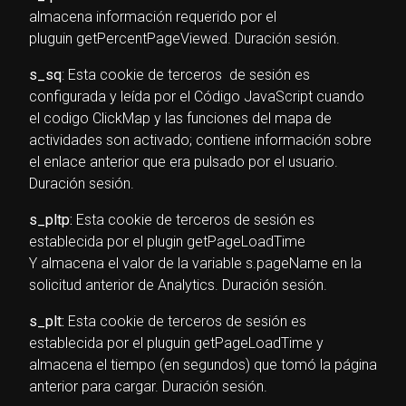
almacena información requerido por el
pluguin getPercentPageViewed. Duración sesión.
s_sq
: Esta cookie de terceros de sesión es
configurada y leída por el Código JavaScript cuando
el codigo ClickMap y las funciones del mapa de
actividades son activado; contiene información sobre
el enlace anterior que era pulsado por el usuario.
Duración sesión.
s_pltp:
Esta cookie de terceros de sesión es
establecida por el plugin getPageLoadTime
Y almacena el valor de la variable s.pageName en la
solicitud anterior de Analytics. Duración sesión.
s_plt:
Esta cookie de terceros de sesión es
establecida por el pluguin getPageLoadTime y
almacena el tiempo (en segundos) que tomó la página
anterior para cargar. Duración sesión.