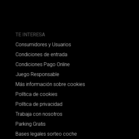
TE INTERESA
Consumidores y Usuarios
Condiciones de entrada
Condiciones Pago Online
Juego Responsable
Más información sobre cookies
Política de cookies
Política de privacidad
Trabaja con nosotros
Parking Gratis
Bases legales sorteo coche