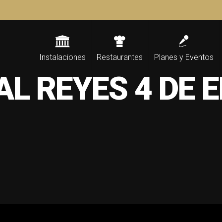
Instalaciones
Restaurantes
Planes y Eventos
L REYES 4 DE E