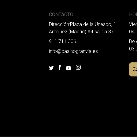
CONTACTO
HO
Dirección:Plaza de la Unesco, 1
Vie
Aranjuez (Madrid) A4 salida 37
04:
911 711 306
De 
03:
info@casinogranvia.es
C