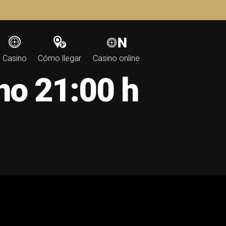
Casino
Cómo llegar
Casino online
no 21:00 h