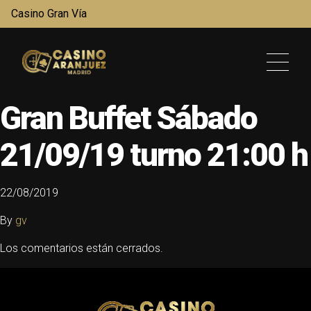
Casino Gran Vía
Gran Buffet Sábado
21/09/19 turno 21:00 h
22/08/2019
By
gv
Los comentarios están cerrados.