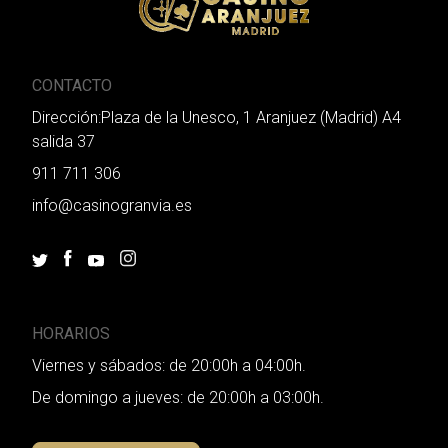
CONTACTO
Dirección:Plaza de la Unesco, 1 Aranjuez (Madrid) A4
salida 37
911 711 306
info@casinogranvia.es
HORARIOS
Viernes y sábados: de 20:00h a 04:00h.
De domingo a jueves: de 20:00h a 03:00h.