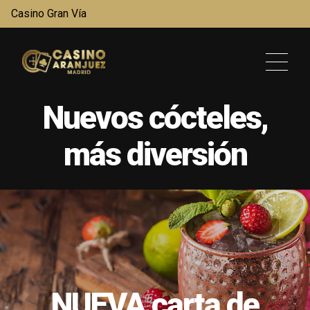
Casino Gran Vía
Nuevos cócteles,
más diversión
NUEVA carta de