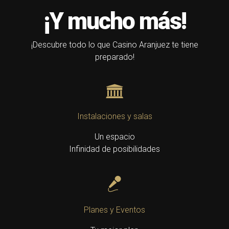
¡Y mucho más!
¡Descubre todo lo que Casino Aranjuez te tiene
preparado!
Instalaciones y salas
Un espacio
Infinidad de posibilidades
Planes y Eventos