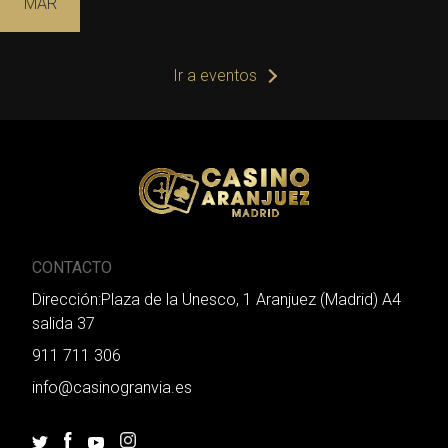
MAR
Ir a eventos
CONTACTO
Dirección:Plaza de la Unesco, 1 Aranjuez (Madrid) A4
salida 37
911 711 306
info@casinogranvia.es