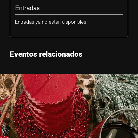
Entradas
Entradas ya no están disponibles
Eventos relacionados