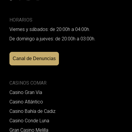
HORARIOS
Viernes y sábados: de 20:00h a 04:00h.
De domingo a jueves: de 20:00h a 03:00h.
Canal de Denuncias
CASINOS COMAR
Casino Gran Vía
Casino Atlántico
Casino Bahía de Cadiz
Casino Conde Luna
Gran Casino Melilla