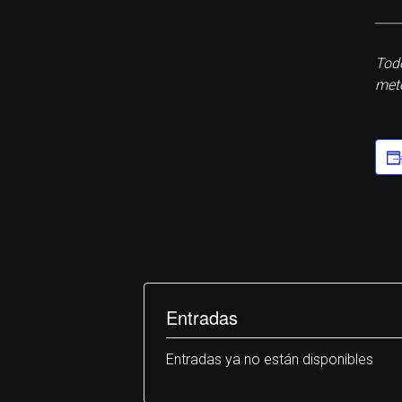
Todo
mete
Entradas
Entradas ya no están disponibles