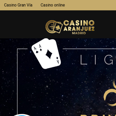
Casino Gran Vía
Casino online