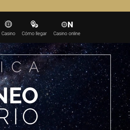
Casino
Cómo llegar
Casino online