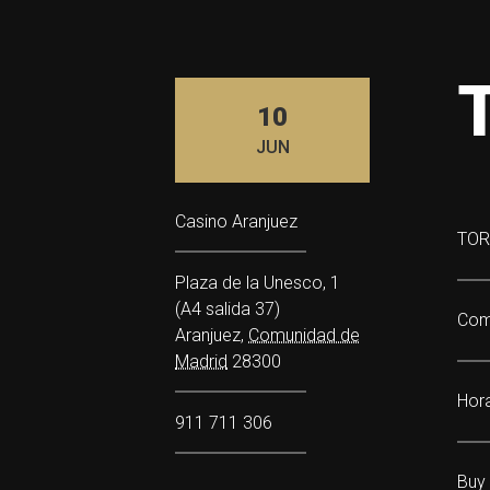
10
JUN
Casino Aranjuez
TOR
Plaza de la Unesco, 1
(A4 salida 37)
Com
Aranjuez
,
Comunidad de
Madrid
28300
Hora
911 711 306
Buy 