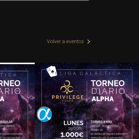
Volver a eventos