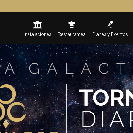
Instalaciones
Restaurantes
Planes y Eventos