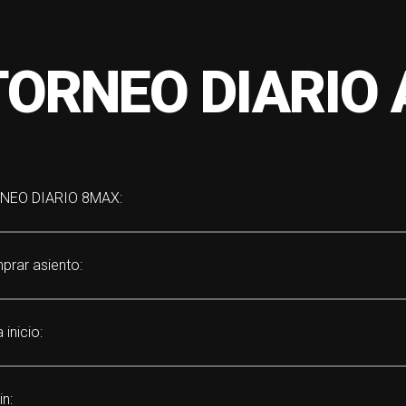
TORNEO DIARIO
NEO DIARIO 8MAX:
prar asiento:
 inicio:
in: