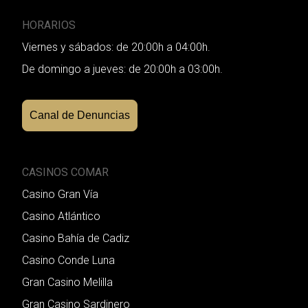
HORARIOS
Viernes y sábados: de 20:00h a 04:00h.
De domingo a jueves: de 20:00h a 03:00h.
Canal de Denuncias
CASINOS COMAR
Casino Gran Vía
Casino Atlántico
Casino Bahía de Cadiz
Casino Conde Luna
Gran Casino Melilla
Gran Casino Sardinero