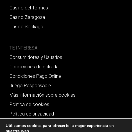
Casino del Tormes
Casino Zaragoza
Casino Santiago
TE INTERESA
Consumidores y Usuarios
Condiciones de entrada
Condiciones Pago Online
Juego Responsable
Más información sobre cookies
Política de cookies
Política de privacidad
Trabaja con nosotros
Utilizamos cookies para ofrecerte la mejor experiencia en
nuestra web.