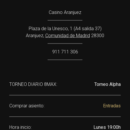
Casino Aranjuez
Plaza de la Unesco, 1 (A4 salida 37)
Aranjuez
,
Comunidad de Madrid
28300
911 711 306
TORNEO DIARIO 8MAX:
Torneo Alpha
Comprar asiento:
Entradas
Hora inicio:
Lunes 19:00h