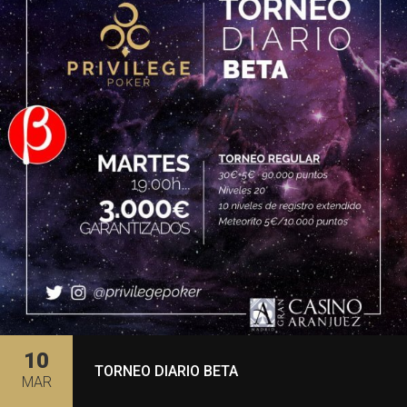
10
TORNEO DIARIO BETA
MAR