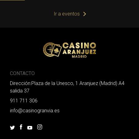
Ir a eventos
CONTACTO
Dirección:Plaza de la Unesco, 1 Aranjuez (Madrid) A4
salida 37
911 711 306
info@casinogranvia.es