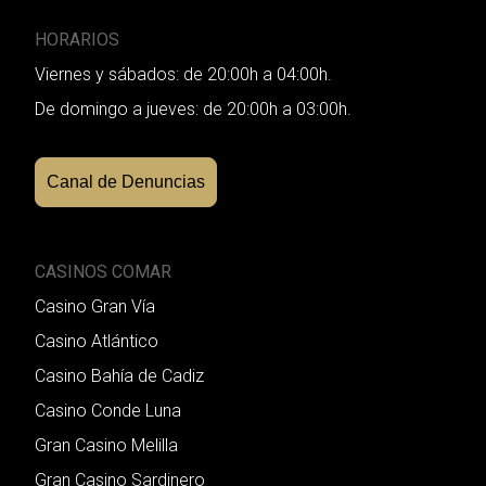
HORARIOS
Viernes y sábados: de 20:00h a 04:00h.
De domingo a jueves: de 20:00h a 03:00h.
Canal de Denuncias
CASINOS COMAR
Casino Gran Vía
Casino Atlántico
Casino Bahía de Cadiz
Casino Conde Luna
Gran Casino Melilla
Gran Casino Sardinero