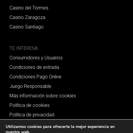
Casino del Tormes
Casino Zaragoza
Casino Santiago
TE INTERESA
Consumidores y Usuarios
Condiciones de entrada
Condiciones Pago Online
Juego Responsable
Más información sobre cookies
Política de cookies
Política de privacidad
Trabaja con nosotros
Utilizamos cookies para ofrecerte la mejor experiencia en
nuestra web.