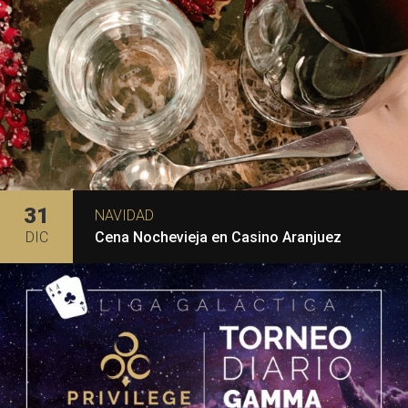
31
NAVIDAD
DIC
Cena Nochevieja en Casino Aranjuez