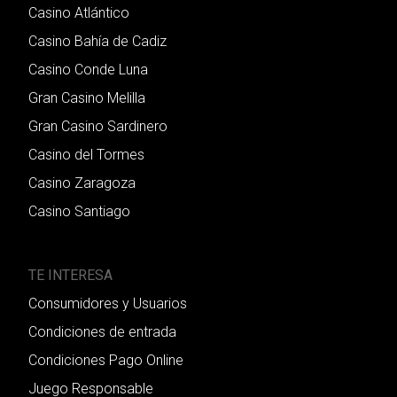
Casino Atlántico
Casino Bahía de Cadiz
Casino Conde Luna
Gran Casino Melilla
Gran Casino Sardinero
Casino del Tormes
Casino Zaragoza
Casino Santiago
TE INTERESA
Consumidores y Usuarios
Condiciones de entrada
Condiciones Pago Online
Juego Responsable