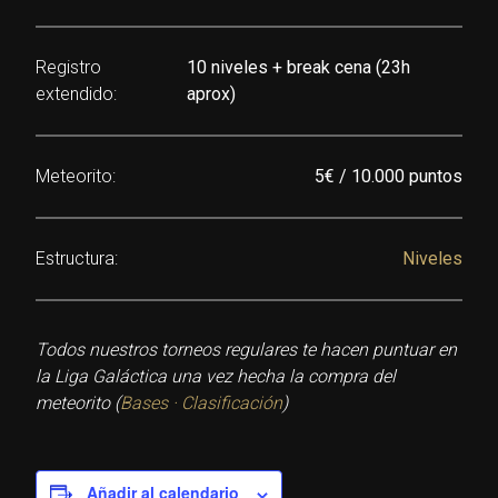
Registro
10 niveles + break cena (23h
extendido:
aprox)
Meteorito:
5€ / 10.000 puntos
Estructura:
Niveles
Todos nuestros torneos regulares te hacen puntuar en
la Liga Galáctica una vez hecha la compra del
meteorito (
Bases · Clasificación
)
Añadir al calendario