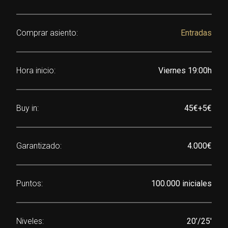
Comprar asiento:
Entradas
Hora inicio:
Viernes 19:00h
Buy in:
45€+5€
Garantizado:
4.000€
Puntos:
100.000 iniciales
Niveles:
20’/25′