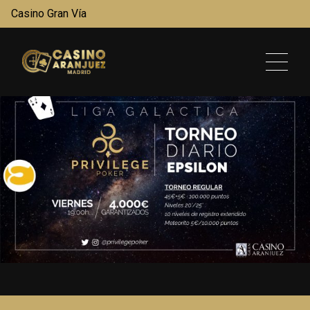
Casino Gran Vía