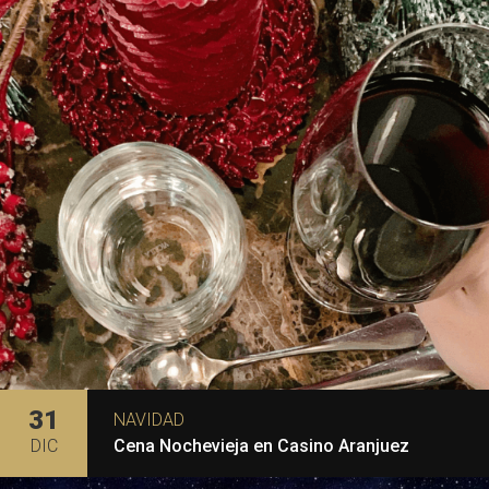
31
NAVIDAD
DIC
Cena Nochevieja en Casino Aranjuez