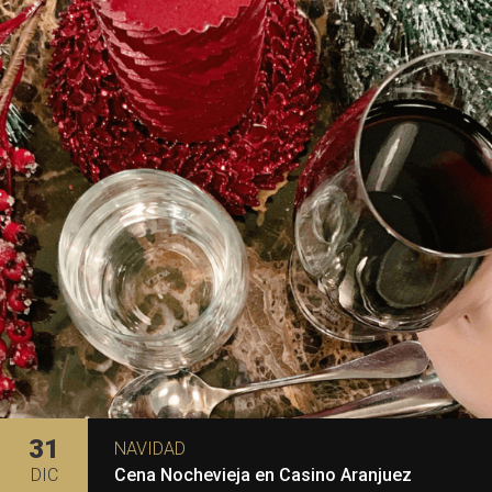
31
NAVIDAD
DIC
Cena Nochevieja en Casino Aranjuez