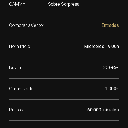
GAMMA:
Sobre Sorpresa
Comprar asiento:
Entradas
Hora inicio:
Miércoles 19:00h
Buy in:
35€+5€
Garantizado:
1.000€
Puntos:
60.000 iniciales