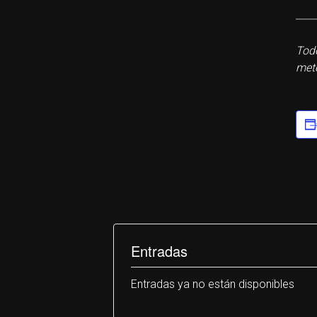
Todo
mete
Entradas
Entradas ya no están disponibles