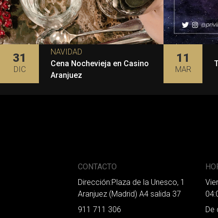
NAVIDAD
31
11
Cena Nochevieja en Casino
DIC
MAR
Aranjuez
CONTACTO
HO
Dirección:Plaza de la Unesco, 1
Vie
Aranjuez (Madrid) A4 salida 37
04:
911 711 306
De 