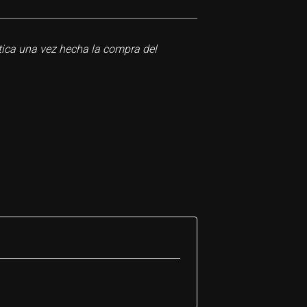
tica una vez hecha la compra del