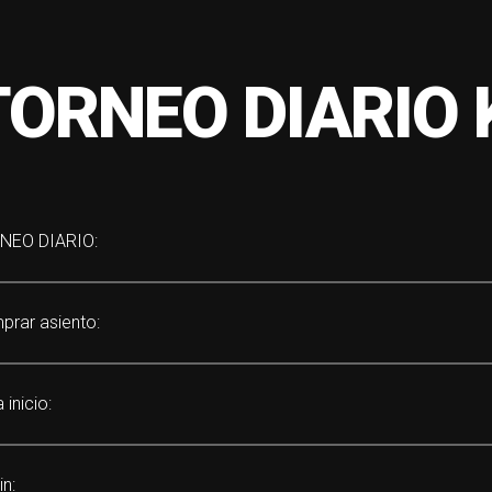
TORNEO DIARIO
NEO DIARIO:
prar asiento:
 inicio:
in: