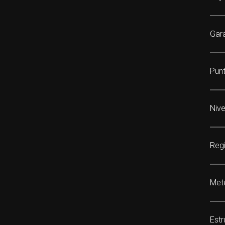
Gara
Punt
Nive
Regi
Mete
Estr