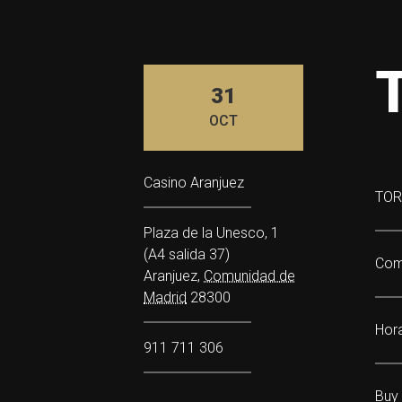
31
OCT
Casino Aranjuez
TOR
Plaza de la Unesco, 1
(A4 salida 37)
Com
Aranjuez
,
Comunidad de
Madrid
28300
Hora
911 711 306
Buy 