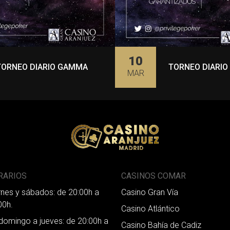
10
TORNEO DIARIO GAMMA
TORNEO DIARIO
MAR
RARIOS
CASINOS COMAR
rnes y sábados: de 20:00h a
Casino Gran Vía
00h.
Casino Atlántico
domingo a jueves: de 20:00h a
Casino Bahía de Cadiz