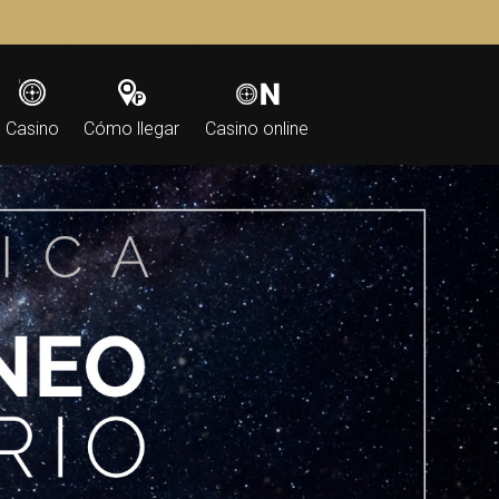
Casino
Cómo llegar
Casino online