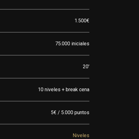
1.500€
75.000 iniciales
20′
10 niveles + break cena
5€ / 5.000 puntos
Niveles