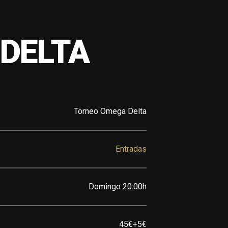
DELTA
Torneo Omega Delta
Entradas
Domingo 20:00h
45€+5€