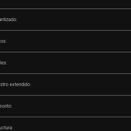
ntizado:
os:
les:
stro extendido:
orito:
uctura: