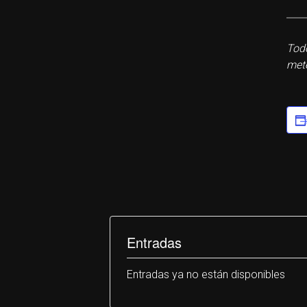
Todo
mete
Entradas
Entradas ya no están disponibles