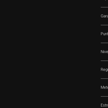
Gara
Punt
Nive
Regi
Mete
Estr