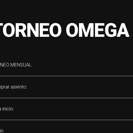
TORNEO OMEGA 
NEO MENSUAL:
prar asiento:
 inicio:
in: