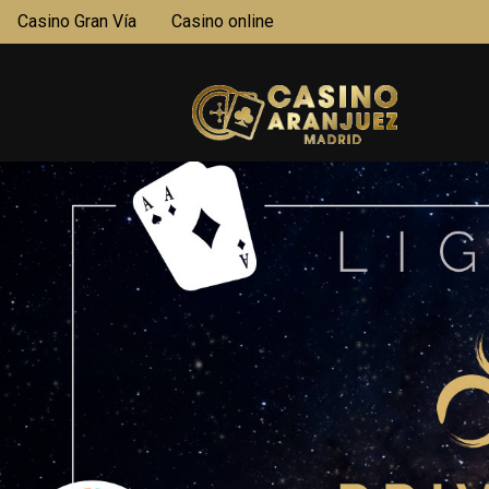
Casino Gran Vía
Casino online