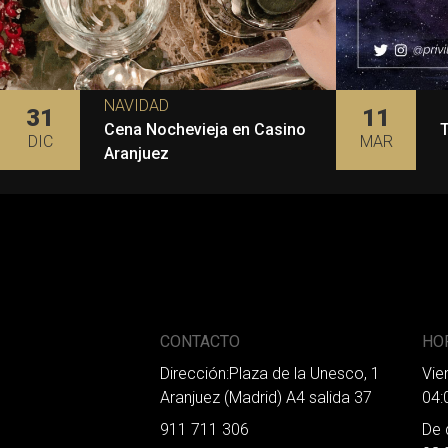
NAVIDAD
31
11
Cena Nochevieja en Casino
DIC
MAR
Aranjuez
CONTACTO
HO
Dirección:Plaza de la Unesco, 1
Vie
Aranjuez (Madrid) A4 salida 37
04:
911 711 306
De 